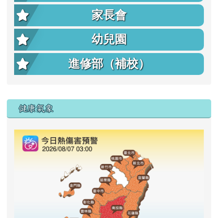
家長會
幼兒園
進修部（補校）
右邊區域內容
健康氣象