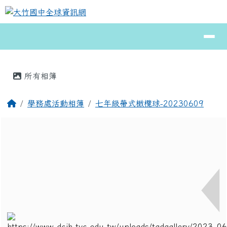
大竹國中全球資訊網
跳至主內容區
導覽列
⏸
頁尾區域
主內容區域
所有相簿
回首頁
學務處活動相簿
七年級帶式橄欖球-20230609