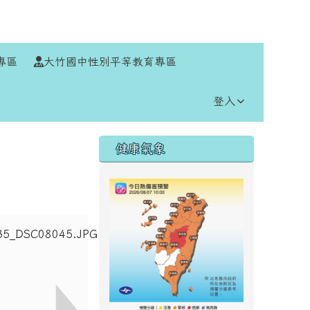
⏸
專區
大竹國中性別平等教育專區
登入
右邊區域內容
健康氣象