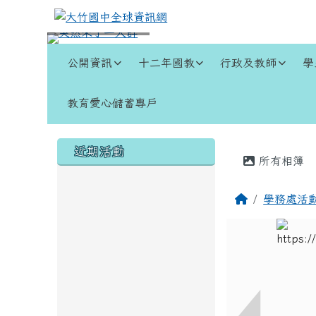
跳至主內容區
大竹國中全球資訊網
導覽列
公開資訊
十二年國教
行政及教師
學
教育愛心儲蓄專戶
頁尾區域
左邊區域內容
主內容
近期活動
所有相簿
回首頁
學務處活