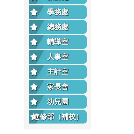
學務處
總務處
輔導室
人事室
主計室
家長會
幼兒園
進修部（補校）