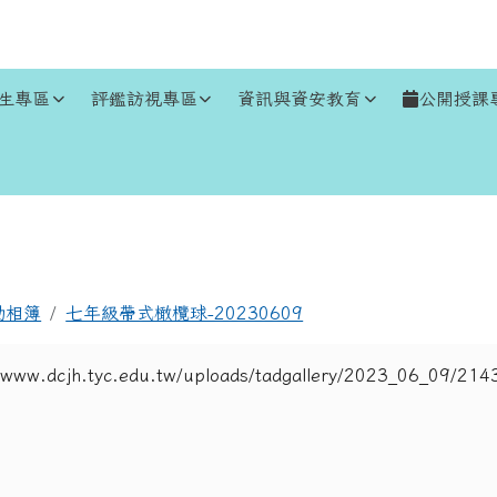
生專區
評鑑訪視專區
資訊與資安教育
公開授課
區域
動相簿
七年級帶式橄欖球-20230609