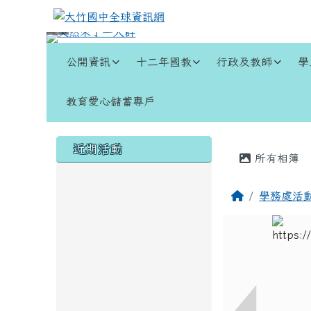
跳至主內容區
大竹國中全球資訊網
導覽列
公開資訊
十二年國教
行政及教師
學
教育愛心儲蓄專戶
頁尾區域
左邊區域內容
主內容
近期活動
所有相簿
回首頁
學務處活