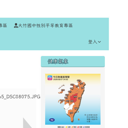
⏸
專區
大竹國中性別平等教育專區
登入
右邊區域內容
健康氣象