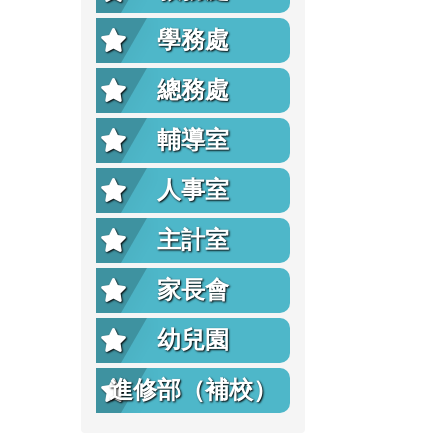
學務處
總務處
輔導室
人事室
主計室
家長會
幼兒園
進修部（補校）