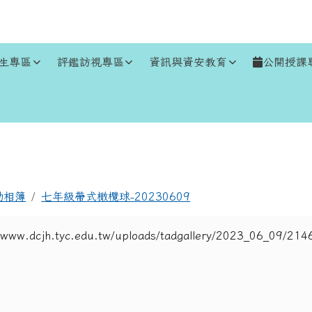
生專區
評鑑訪視專區
資訊與資安教育
公開授課
區域
動相簿
七年級帶式橄欖球-20230609