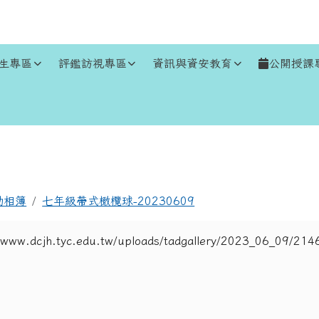
生專區
評鑑訪視專區
資訊與資安教育
公開授課
區域
動相簿
七年級帶式橄欖球-20230609