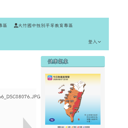
⏸
專區
大竹國中性別平等教育專區
登入
右邊區域內容
健康氣象