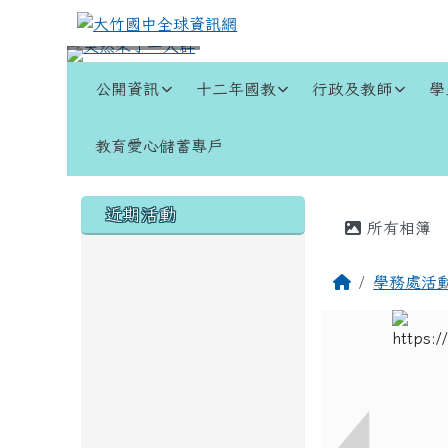
跳至主內容區
大竹國中全球資訊網
導覽列
公開資訊
十二年國教
行政及教師
學
教育愛心儲蓄專戶
頁尾區域
左邊區域內容
主內容
近期活動
所有相簿
回首頁
學務處活