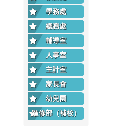
學務處
總務處
輔導室
人事室
主計室
家長會
幼兒園
進修部（補校）