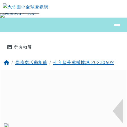
大竹國中全球資訊網
跳至主內容區
導覽列
⏸
頁尾區域
主內容區域
所有相簿
回首頁
學務處活動相簿
七年級帶式橄欖球-20230609