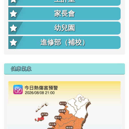
家長會
幼兒園
進修部（補校）
右邊區域內容
健康氣象