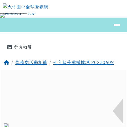
大竹國中全球資訊網
跳至主內容區
導覽列
⏸
頁尾區域
主內容區域
所有相簿
回首頁
學務處活動相簿
七年級帶式橄欖球-20230609