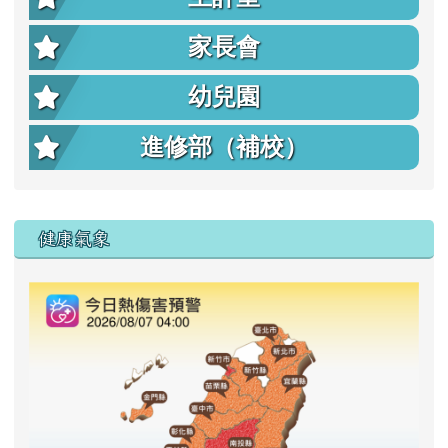
家長會
幼兒園
進修部（補校）
右邊區域內容
健康氣象