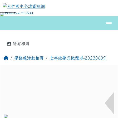
大竹國中全球資訊網
跳至主內容區
導覽列
⏸
頁尾區域
主內容區域
所有相簿
回首頁
學務處活動相簿
七年級帶式橄欖球-20230609