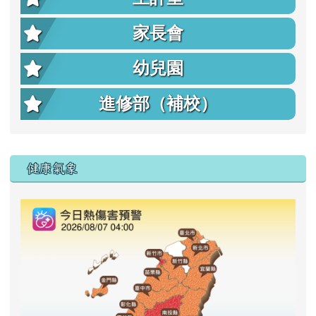
家長會
幼兒園
進修部（補校）
右邊區域內容
健康氣象