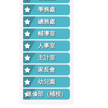
學務處
總務處
輔導室
人事室
主計室
家長會
幼兒園
進修部（補校）