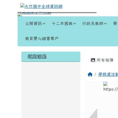
跳至主內容區
大竹國中全球資訊網
導覽列
公開資訊
十二年國教
行政及教師
學
教育愛心儲蓄專戶
頁尾區域
左邊區域內容
主內容
近期活動
所有相簿
回首頁
學務處活