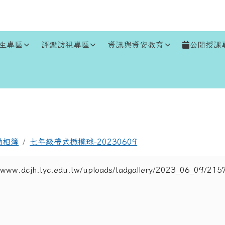
生專區
評鑑訪視專區
資訊與資安教育
公開授課
區域
動相簿
七年級帶式橄欖球-20230609