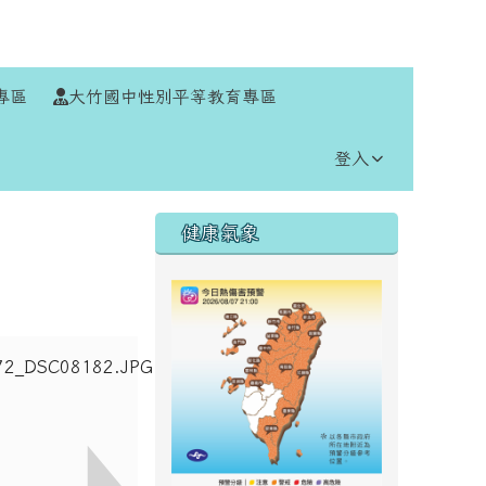
⏸
專區
大竹國中性別平等教育專區
登入
右邊區域內容
健康氣象