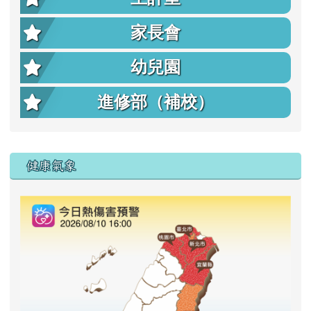
家長會
幼兒園
進修部（補校）
右邊區域內容
健康氣象