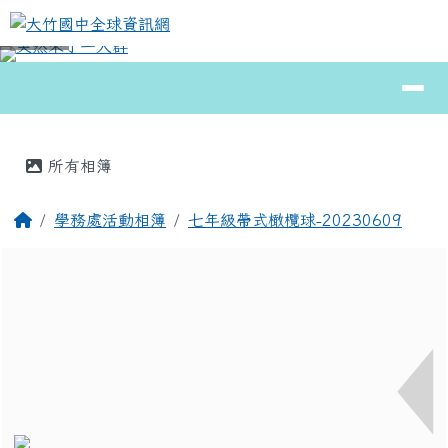
大竹國中全球資訊網
跳至主內容區
導覽列
⏸
頁尾區域
主內容區域
所有相簿
回首頁
學務處活動相簿
七年級帶式橄欖球-20230609