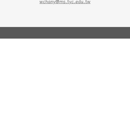
wchany@ms.tyc.edu.tw