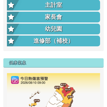
主計室
家長會
幼兒園
進修部（補校）
右邊區域內容
健康氣象