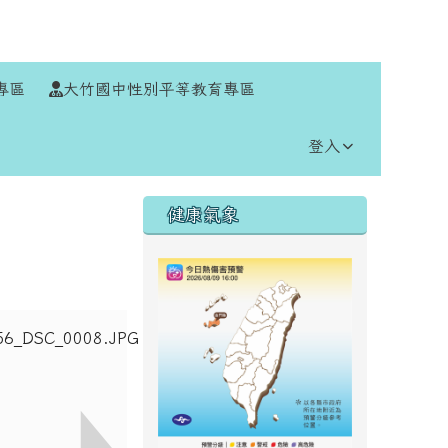
⏸
專區
大竹國中性別平等教育專區
登入
右邊區域內容
健康氣象