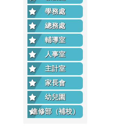
學務處
總務處
輔導室
人事室
主計室
家長會
幼兒園
進修部（補校）