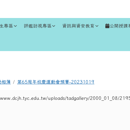
生專區
評鑑訪視專區
資訊與資安教育
公開授課
區域
動相簿
第65周年校慶運動會預賽-20231019