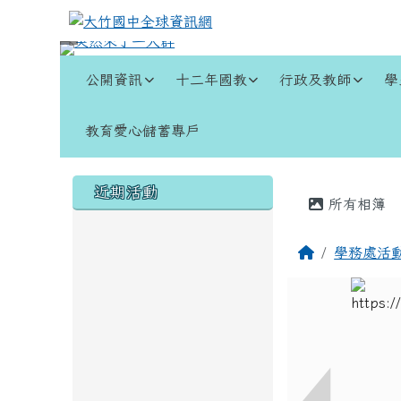
跳至主內容區
大竹國中全球資訊網
導覽列
公開資訊
十二年國教
行政及教師
學
教育愛心儲蓄專戶
頁尾區域
左邊區域內容
主內容
近期活動
所有相簿
回首頁
學務處活