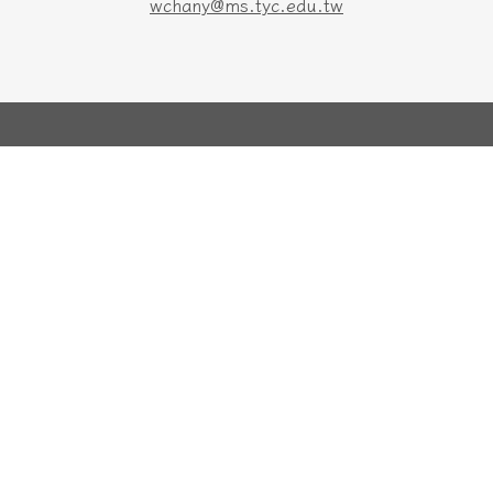
wchany@ms.tyc.edu.tw