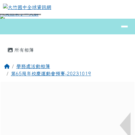
大竹國中全球資訊網
跳至主內容區
導覽列
⏸
頁尾區域
主內容區域
所有相簿
回首頁
學務處活動相簿
第65周年校慶運動會預賽-20231019