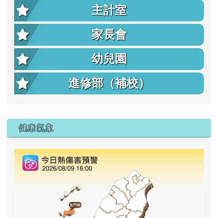
主計室
家長會
幼兒園
進修部（補校）
右邊區域內容
健康氣象