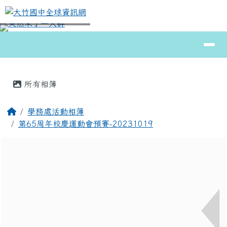
大竹國中全球資訊網
跳至主內容區
導覽列
⏸
頁尾區域
主內容區域
所有相簿
回首頁
學務處活動相簿
第65周年校慶運動會預賽-20231019