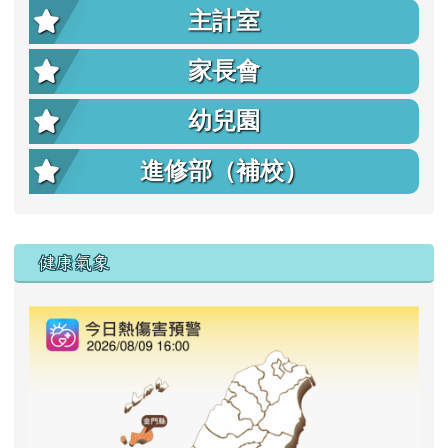
主計室
家長會
幼兒園
進修部（補校）
右邊區域內容
健康氣象