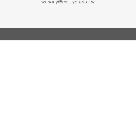
wchany@ms.tyc.edu.tw