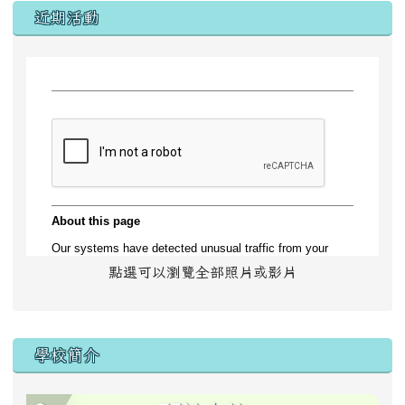
左邊區域內容
近期活動
點選可以瀏覽全部照片或影片
學校簡介