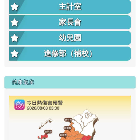
主計室
家長會
幼兒園
進修部（補校）
右邊區域內容
健康氣象