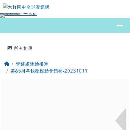
大竹國中全球資訊網
跳至主內容區
導覽列
⏸
頁尾區域
主內容區域
所有相簿
回首頁
學務處活動相簿
第65周年校慶運動會預賽-20231019