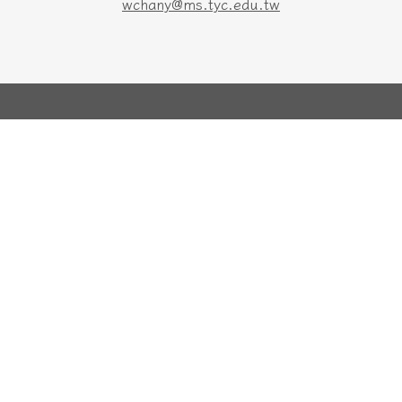
wchany@ms.tyc.edu.tw