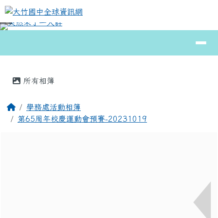
大竹國中全球資訊網
跳至主內容區
導覽列
⏸
頁尾區域
主內容區域
所有相簿
回首頁
學務處活動相簿
第65周年校慶運動會預賽-20231019