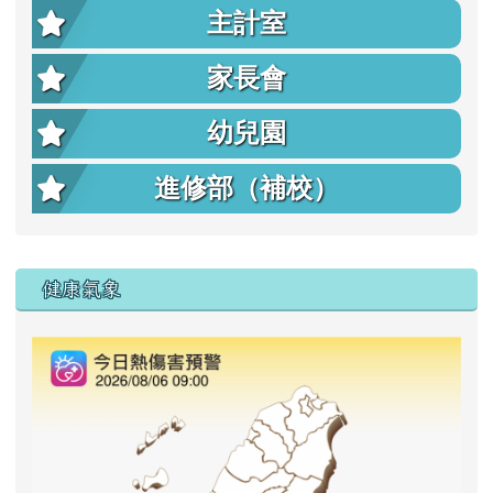
主計室
家長會
幼兒園
進修部（補校）
右邊區域內容
健康氣象