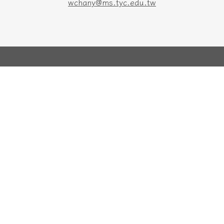
wchany@ms.tyc.edu.tw