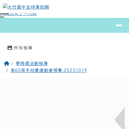
大竹國中全球資訊網
跳至主內容區
導覽列
⏸
頁尾區域
主內容區域
所有相簿
回首頁
學務處活動相簿
第65周年校慶運動會預賽-20231019