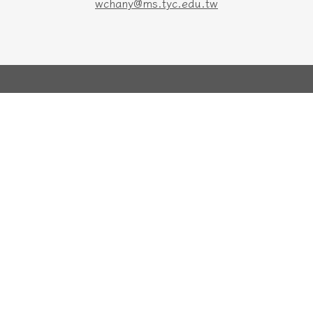
wchany@ms.tyc.edu.tw