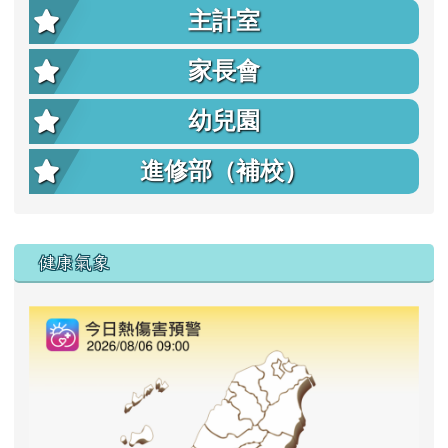
主計室
家長會
幼兒園
進修部（補校）
右邊區域內容
健康氣象