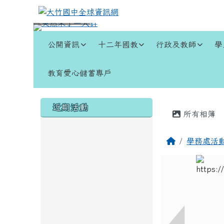
跳至主內容區
大竹國中全球資訊網
導覽列
公開資訊
十二年國教
行政及教師
學
教育愛心儲蓄專戶
頁尾區域
左邊區域內容
主內容
近期活動
所有相簿
回首頁
學務處活