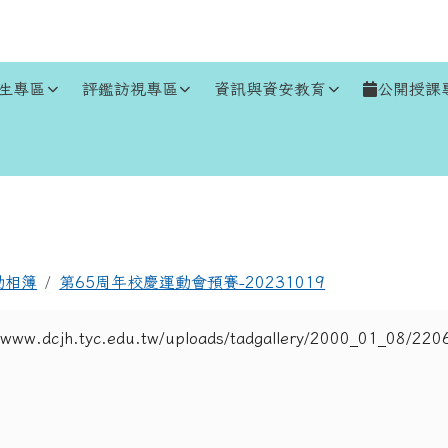
生專區
評鑑訪視專區
資訊與資安教育
公開授課
區域
動相簿
第65周年校慶運動會預賽-20231019