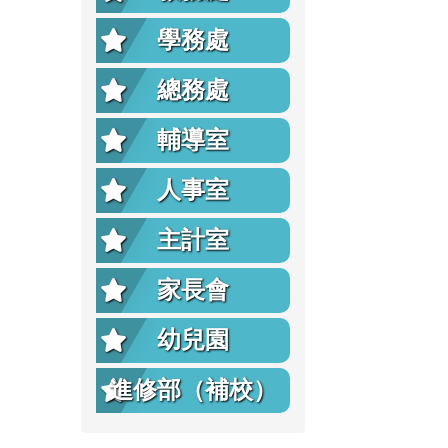
學務處
總務處
輔導室
人事室
主計室
家長會
幼兒園
進修部（補校）