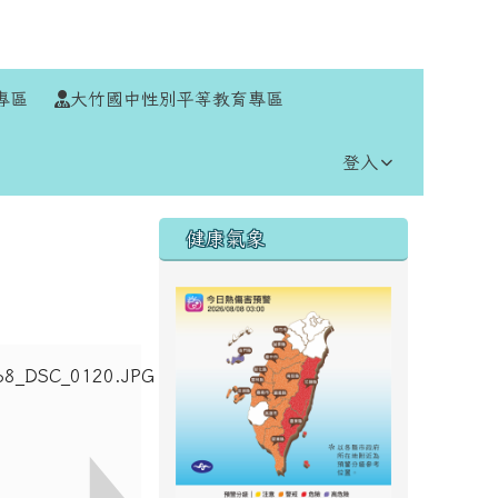
⏸
專區
大竹國中性別平等教育專區
登入
右邊區域內容
健康氣象