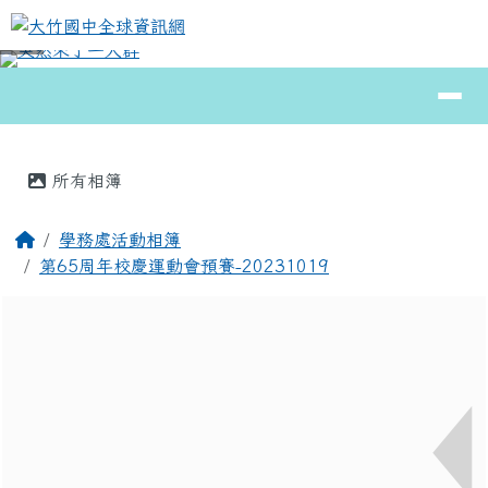
大竹國中全球資訊網
跳至主內容區
導覽列
⏸
頁尾區域
主內容區域
所有相簿
回首頁
學務處活動相簿
第65周年校慶運動會預賽-20231019