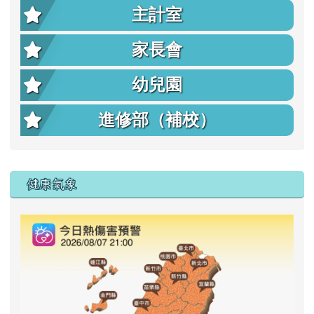
主計室
家長會
幼兒園
進修部（補校）
右邊區域內容
健康氣象