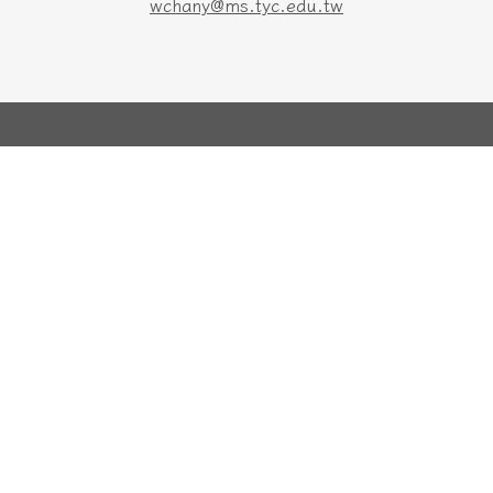
wchany@ms.tyc.edu.tw