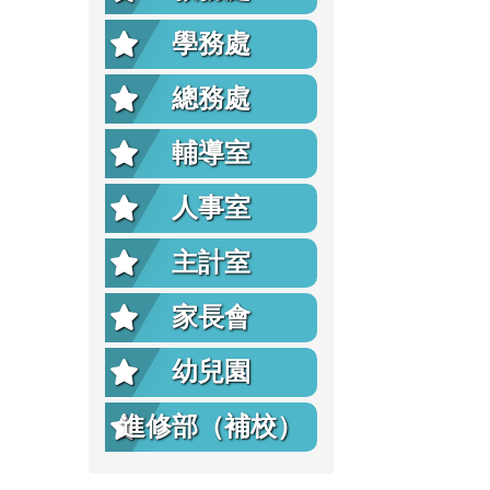
學務處
總務處
輔導室
人事室
主計室
家長會
幼兒園
進修部（補校）