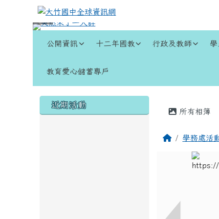
跳至主內容區
大竹國中全球資訊網
導覽列
公開資訊
十二年國教
行政及教師
學
教育愛心儲蓄專戶
頁尾區域
左邊區域內容
主內容
近期活動
所有相簿
回首頁
學務處活