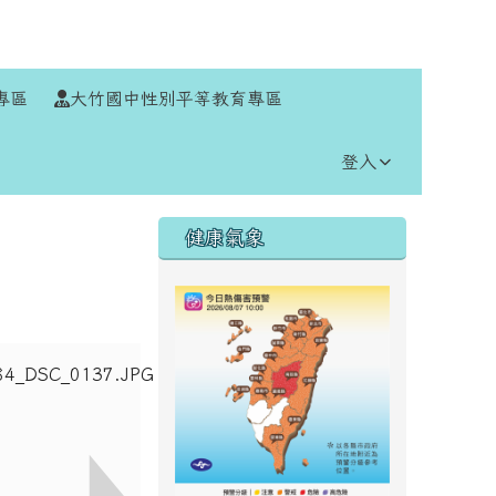
⏸
專區
大竹國中性別平等教育專區
登入
右邊區域內容
健康氣象