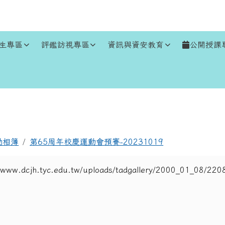
生專區
評鑑訪視專區
資訊與資安教育
公開授課
區域
動相簿
第65周年校慶運動會預賽-20231019