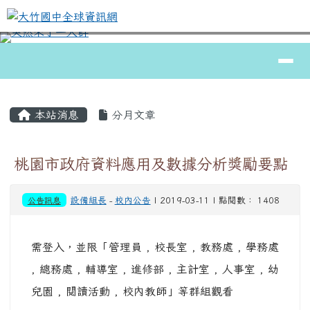
大竹國中全球資訊網
跳至主內容區
導覽列
⏸
頁尾區域
主內容區域
本站消息
分月文章
桃園市政府資料應用及數據分析獎勵要點
公告訊息
設備組長
-
校內公告
| 2019-03-11 | 點閱數： 1408
需登入，並限「管理員 , 校長室 , 教務處 , 學務處
, 總務處 , 輔導室 , 進修部 , 主計室 , 人事室 , 幼
兒園 , 閱讀活動 , 校內教師」等群組觀看