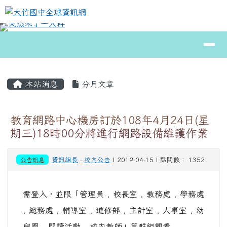
大竹國中全球資訊網
跳至主內容區
導覽列
⏸
頁尾區域
主內容區域
本站消息
分月文章
教育網路中心機房訂於108年4月24日(星
期三)18時00分將進行網路設備維護作業
公告訊息
資訊組長
-
校內公告
| 2019-04-15 | 點閱數： 1352
需登入，並限「管理員 , 校長室 , 教務處 , 學務處
, 總務處 , 輔導室 , 進修部 , 主計室 , 人事室 , 幼
兒園 , 閱讀活動 , 校內教師」等群組觀看