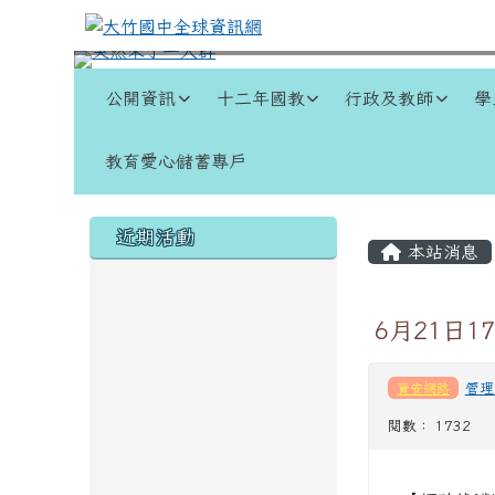
跳至主內容區
大竹國中全球資訊網
導覽列
公開資訊
十二年國教
行政及教師
學
教育愛心儲蓄專戶
頁尾區域
左邊區域內容
主內容
近期活動
本站消息
6月21日
資安網路
管理
閱數： 1732