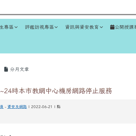
生專區
評鑑訪視專區
資訊與資安教育
公開授課
區域
分月文章
17~24時本市教網中心機房網路停止服務
員
-
資安及網路
| 2022-06-21 | 點