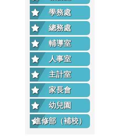
學務處
總務處
輔導室
人事室
主計室
家長會
幼兒園
進修部（補校）