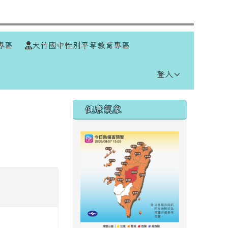
⏸
專區
大竹國中性別平等教育專區
登入
右邊區域內容
健康氣象