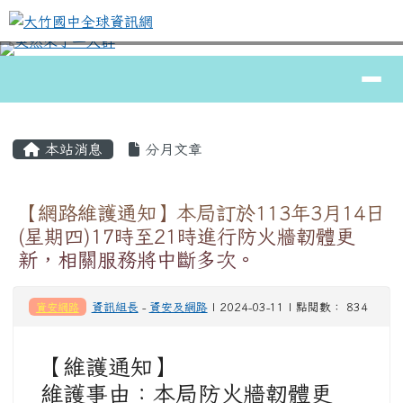
大竹國中全球資訊網
跳至主內容區
導覽列
⏸
頁尾區域
主內容區域
本站消息
分月文章
【網路維護通知】本局訂於113年3月14日
(星期四)17時至21時進行防火牆韌體更
新，相關服務將中斷多次。
資安網路
資訊組長
-
資安及網路
| 2024-03-11 | 點閱數： 834
【維護通知】
維護事由：本局防火牆韌體更