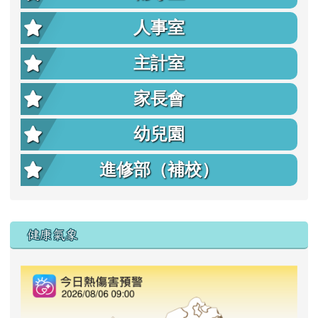
人事室
主計室
家長會
幼兒園
進修部（補校）
右邊區域內容
健康氣象