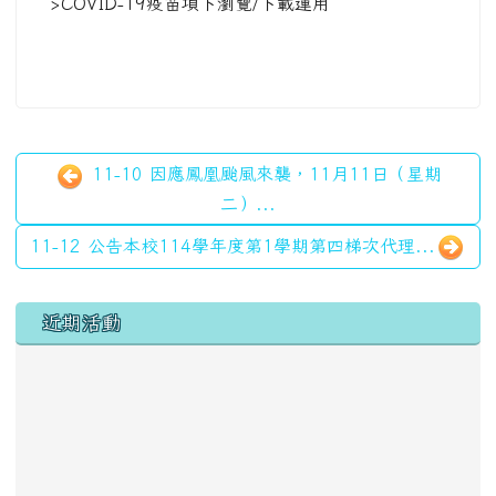
>COVID-19疫苗項下瀏覽/下載運用
11-10 因應鳳凰颱風來襲，11月11日（星期
二）...
11-12 公告本校114學年度第1學期第四梯次代理...
左邊區域內容
近期活動