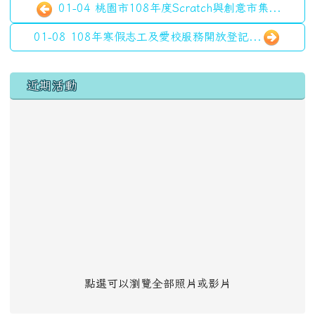
01-04 桃園市108年度Scratch與創意市集...
01-08 108年寒假志工及愛校服務開放登記...
左邊區域內容
近期活動
點選可以瀏覽全部照片或影片