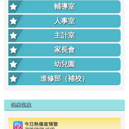
輔導室
人事室
主計室
家長會
幼兒園
進修部（補校）
右邊區域內容
健康氣象