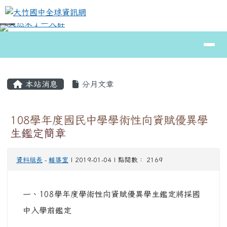
大竹國中全球資訊網
跳至主內容區
導覽列
⏸
頁尾區域
主內容區域
本站消息
分月文章
108學年度國民中學學術性向資賦優異學
生鑑定簡章
資料組長
-
輔導室
| 2019-01-04 | 點閱數： 2169
一、108學年度學術性向資賦優異學生鑑定將採國
中入學前鑑定