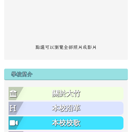
點選可以瀏覽全部照片或影片
學校簡介
關於大竹
本校沿革
本校校歌