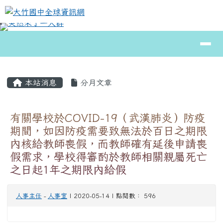
大竹國中全球資訊網
跳至主內容區
導覽列
⏸
頁尾區域
主內容區域
本站消息
分月文章
有關學校於COVID-19（武漢肺炎）防疫
期間，如因防疫需要致無法於百日之期限
內核給教師喪假，而教師確有延後申請喪
假需求，學校得審酌於教師相關親屬死亡
之日起1年之期限內給假
人事主任
-
人事室
| 2020-05-14 | 點閱數： 596