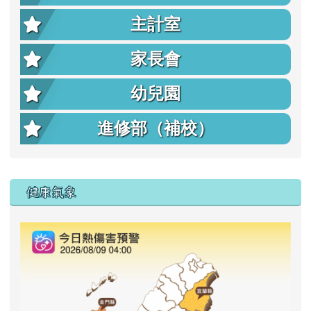
主計室
家長會
幼兒園
進修部（補校）
右邊區域內容
健康氣象