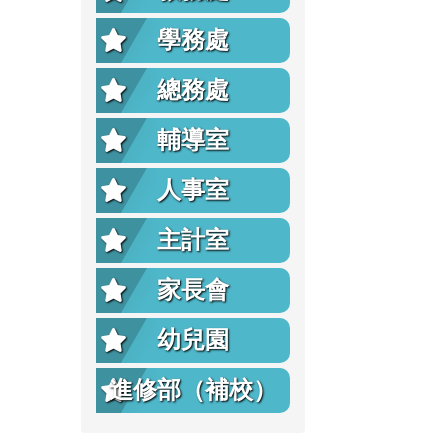
學務處
總務處
輔導室
人事室
主計室
家長會
幼兒園
進修部（補校）