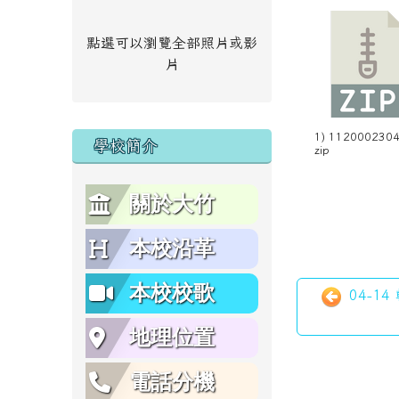
點選可以瀏覽全部照片或影
片
1) 1120002304 
學校簡介
zip
關於大竹
本校沿革
本校校歌
04-1
地理位置
電話分機