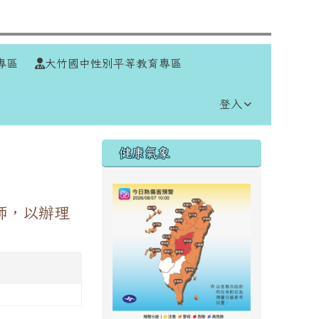
⏸
專區
大竹國中性別平等教育專區
登入
右邊區域內容
健康氣象
師，以辦理