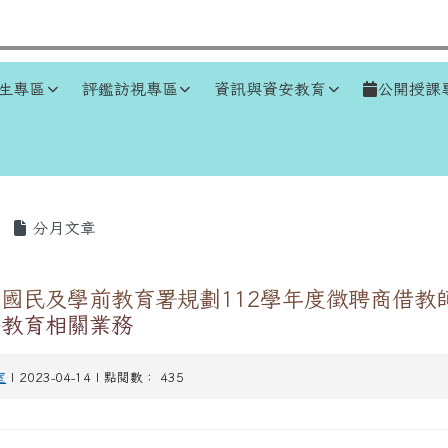
生專區
評鑑訪視專區
資訊與資安教育
公開授課
區域
分月文章
國民及學前教育署規劃112學年度徵聘商借教
際教育相關業務
室
| 2023-04-14 | 點閱數： 435