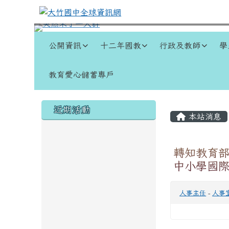
跳至主內容區
大竹國中全球資訊網
導覽列
公開資訊
十二年國教
行政及教師
學
教育愛心儲蓄專戶
頁尾區域
左邊區域內容
主內容
近期活動
本站消息
轉知教育部
中小學國
人事主任
-
人事