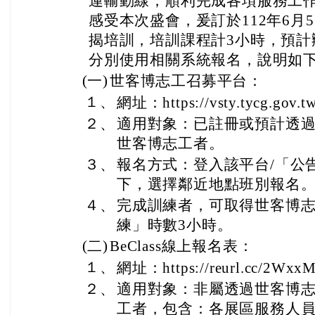
運輸動線，順利完成各項服務工
感受本次盛會，爰訂於112年6月
揭培訓，培訓課程計3小時，預計
分別使用相關系統報名，說明如
(一)
世客博志工召募平台：
１、
網址：https://vsty.tycg.gov.t
２、
適用對象：已註冊或預計透
世客博志工者。
３、
報名方式：登入該平台/「公
下，選擇鄰近地點班別報名
４、
完成訓練者，可取得世客博
練」時數3小時。
(二)
BeClass線上報名表：
１、
網址：https://reurl.cc/2Wxx
２、
適用對象：非屬透過世客博
工者，包含：各展區服務人