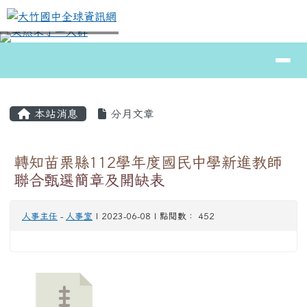
大竹國中全球資訊網
跳至主內容區
導覽列
⏸
頁尾區域
主內容區域
本站消息
分月文章
轉知苗栗縣112學年度國民中學新進教師
聯合甄選簡章及開缺表
人事主任
-
人事室
| 2023-06-08 | 點閱數： 452