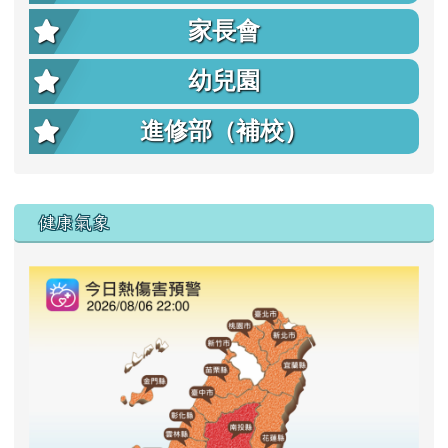
家長會
幼兒園
進修部（補校）
右邊區域內容
健康氣象