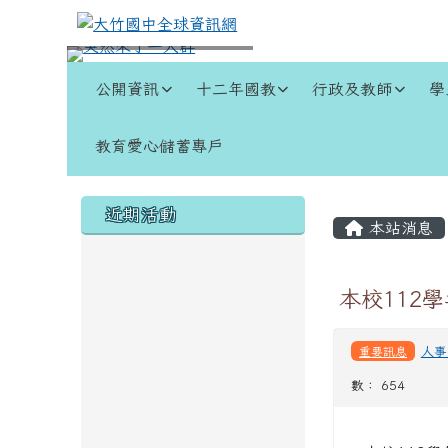
跳至主內容區
大竹國中全球資訊網
導覽列
公開資訊
十二年國教
行政及教師
學
教育愛心儲蓄專戶
頁尾區域
左邊區域內容
主內容
近期活動
本站消息
本校112
重要訊息
人事
數： 654