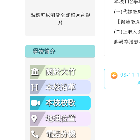
本校112
(一)代課教
點選可以瀏覽全部照片或影
【健康教育
片
(二)正取人
郵局存摺影
學校簡介
關於大竹
08-11
本校沿革
本校校歌
地理位置
電話分機