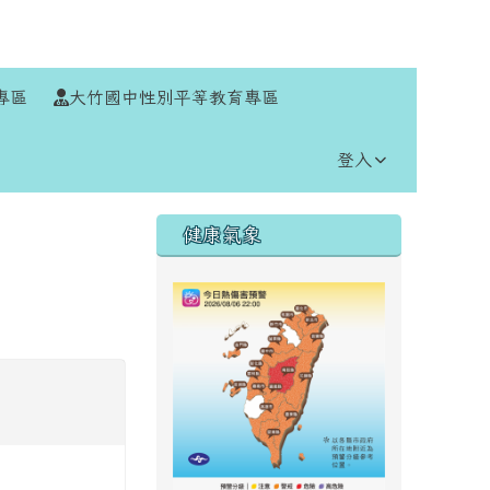
⏸
專區
大竹國中性別平等教育專區
登入
右邊區域內容
健康氣象