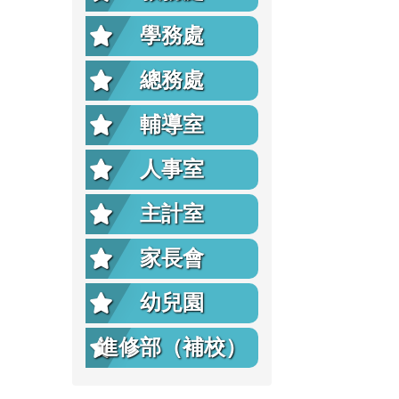
學務處
總務處
輔導室
人事室
主計室
家長會
幼兒園
進修部（補校）