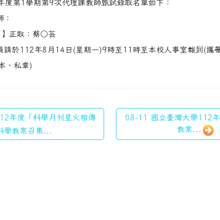
學年度第1學期第9次代理課教師甄試錄取名單如下：
師：
】正取：蔡○芸
員請於112年8月14日(星期一)9時至11時至本校人事室報到(
本、私章)
 112年度「科學月刊星火相傳
08-11 國立臺灣大學112年
教案...
科學教案召集...