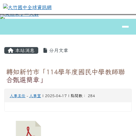
大竹國中全球資訊網
跳至主內容區
導覽列
⏸
頁尾區域
主內容區域
本站消息
分月文章
轉知新竹市「114學年度國民中學教師聯
合甄選簡章」
人事主任
-
人事室
| 2025-04-17 | 點閱數： 284