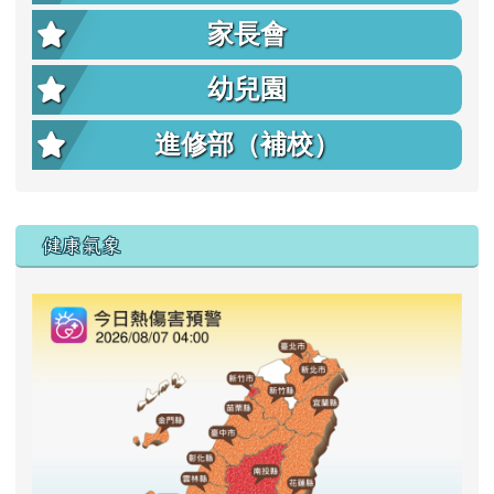
家長會
幼兒園
進修部（補校）
右邊區域內容
健康氣象