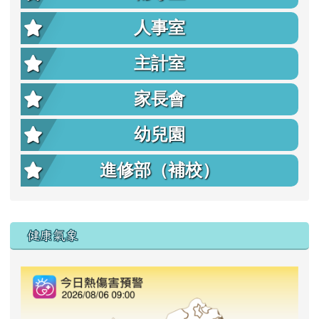
人事室
主計室
家長會
幼兒園
進修部（補校）
右邊區域內容
健康氣象