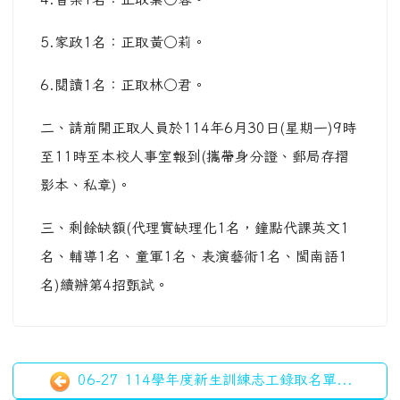
5.家政1名：正取黃○莉。
6.閱讀1名：正取林○君。
二、請前開正取人員於114年6月30日(星期一)9時
至11時至本校人事室報到(攜帶身分證、郵局存摺
影本、私章)。
三、剩餘缺額(代理實缺理化1名，鐘點代課英文1
名、輔導1名、童軍1名、表演藝術1名、閩南語1
名)續辦第4招甄試。
06-27 114學年度新生訓練志工錄取名單...