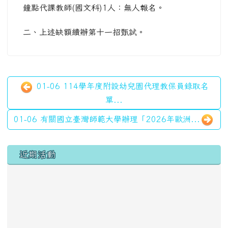
鐘點代課教師(國文科)1人：無人報名。
二、上述缺額續辦第十一招甄試。
01-06 114學年度附設幼兒園代理教保員錄取名
單...
01-06 有關國立臺灣師範大學辦理「2026年歐洲...
左邊區域內容
近期活動