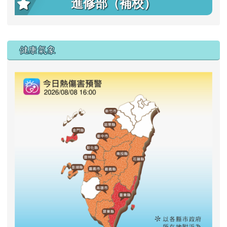
進修部（補校）
右邊區域內容
健康氣象