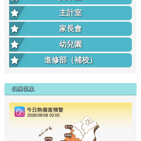
主計室
家長會
幼兒園
進修部（補校）
右邊區域內容
健康氣象