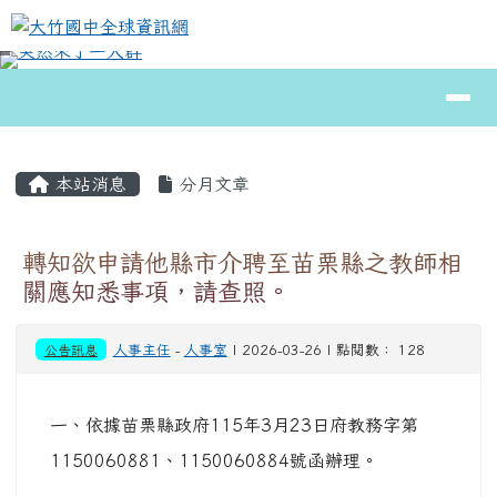
大竹國中全球資訊網
跳至主內容區
導覽列
⏸
頁尾區域
主內容區域
本站消息
分月文章
轉知欲申請他縣市介聘至苗栗縣之教師相
關應知悉事項，請查照。
公告訊息
人事主任
-
人事室
| 2026-03-26 | 點閱數： 128
一、依據苗栗縣政府115年3月23日府教務字第
1150060881、1150060884號函辦理。