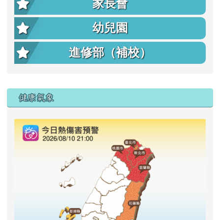
家長會
幼兒園
進修部（補校）
右邊區域內容
健康氣象