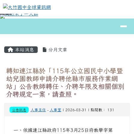
大竹國中全球資訊網
跳至主內容區
導覽列
⏸
頁尾區域
主內容區域
本站消息
分月文章
轉知連江縣於「115年公立國民中小學暨
幼兒園教師申請介聘他縣市服務作業網
站」公告教師轉任、介聘年限及相關個別
介聘規定一案，請查照。
公告訊息
人事主任
-
人事室
| 2026-03-31 | 點閱數： 131
一、依據連江縣政府115年3月25日府教學字第