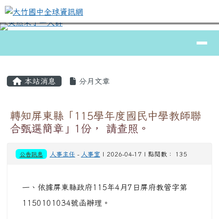
大竹國中全球資訊網
跳至主內容區
導覽列
⏸
頁尾區域
主內容區域
本站消息
分月文章
轉知屏東縣「115學年度國民中學教師聯
合甄選簡章」1份， 請查照。
公告訊息
人事主任
-
人事室
| 2026-04-17 | 點閱數： 135
一、依據屏東縣政府115年4月7日屏府教管字第
1150101034號函辦理。