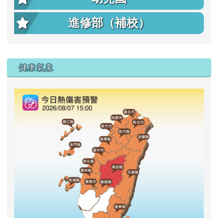
進修部（補校）
右邊區域內容
健康氣象