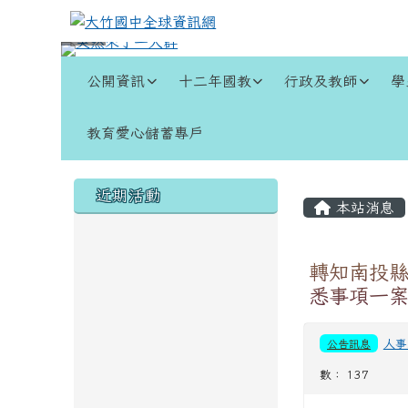
跳至主內容區
大竹國中全球資訊網
導覽列
公開資訊
十二年國教
行政及教師
學
教育愛心儲蓄專戶
頁尾區域
左邊區域內容
主內容
近期活動
本站消息
轉知南投縣
悉事項一
公告訊息
人事
數： 137