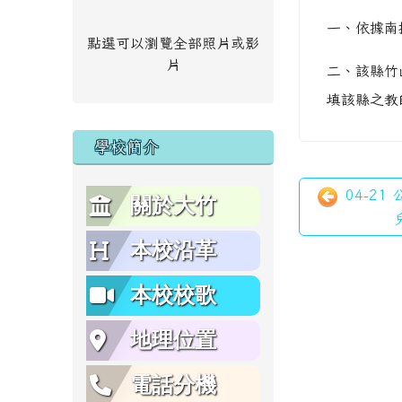
一、依據南投
點選可以瀏覽全部照片或影
片
二、該縣竹
填該縣之教
學校簡介
04-21
關於大竹
本校沿革
本校校歌
地理位置
電話分機