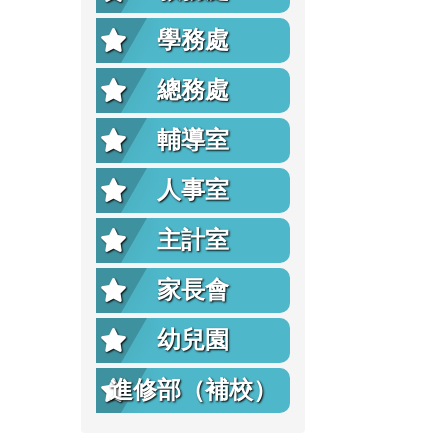
學務處
總務處
輔導室
人事室
主計室
家長會
幼兒園
進修部（補校）