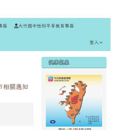
⏸
專區
大竹國中性別平等教育專區
登入
右邊區域內容
健康氣象
市相關應知