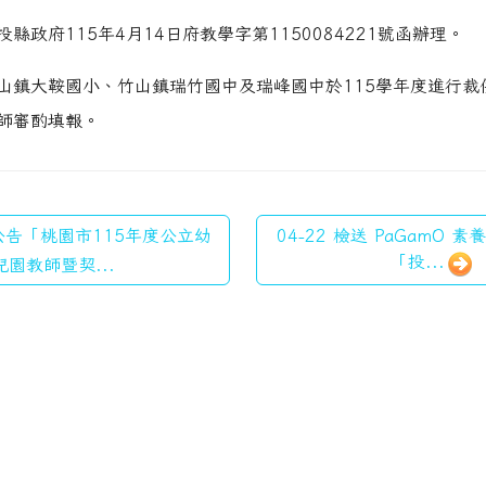
縣政府115年4月14日府教學字第1150084221號函辦理。
山鎮大鞍國小、竹山鎮瑞竹國中及瑞峰國中於115學年度進行裁
師審酌填報。
 公告「桃園市115年度公立幼
04-22 檢送 PaGamO 
「投...
兒園教師暨契...