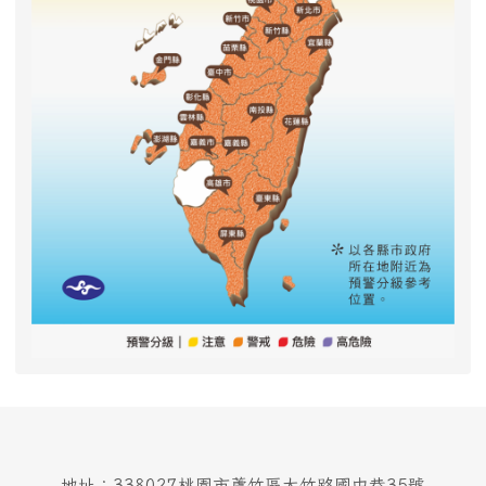
地址：338027桃園市蘆竹區大竹路國中巷35號