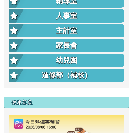
輔導室
人事室
主計室
家長會
幼兒園
進修部（補校）
右邊區域內容
健康氣象