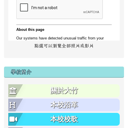
點選可以瀏覽全部照片或影片
學校簡介
關於大竹
本校沿革
本校校歌