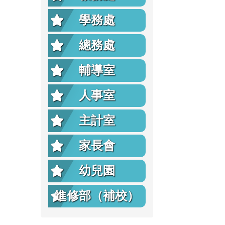
學務處
總務處
輔導室
人事室
主計室
家長會
幼兒園
進修部（補校）