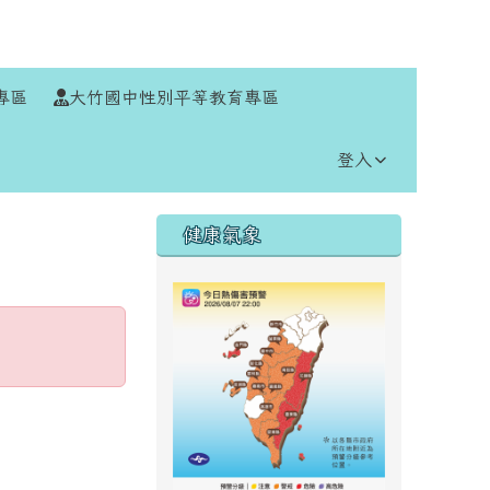
⏸
專區
大竹國中性別平等教育專區
登入
右邊區域內容
健康氣象