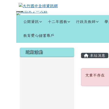
跳至主內容區
大竹國中全球資訊網
導覽列
公開資訊
十二年國教
行政及教師
學
教育愛心儲蓄專戶
頁尾區域
左邊區域內容
主內容
近期活動
本站消息
文章不
文章不存在