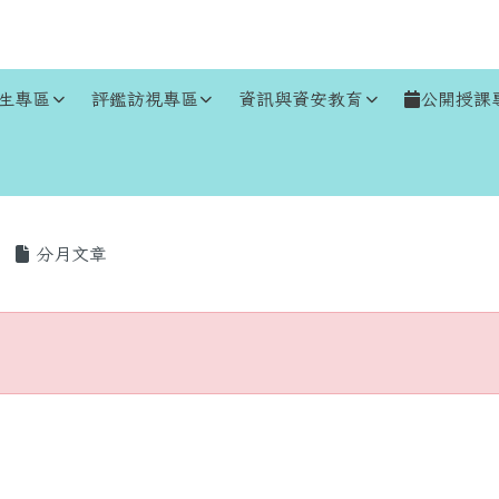
生專區
評鑑訪視專區
資訊與資安教育
公開授課
區域
分月文章
存在