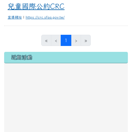
兒童國際公約CRC
宣導網站
|
https://crc.sfaa.gov.tw/
(目前頁次)
«
‹
1
›
»
左邊區域內容
近期活動