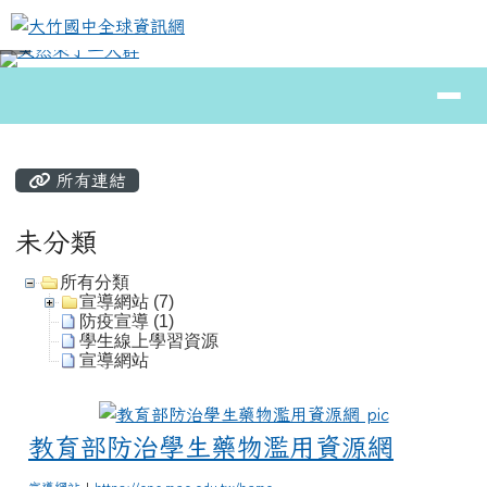
大竹國中全球資訊網
跳至主內容區
導覽列
⏸
頁尾區域
主內容區域
所有連結
未分類
所有分類
宣導網站 (7)
防疫宣導 (1)
學生線上學習資源
宣導網站
教育部防治
教育部防治學生藥物濫用資源網
宣導網站
|
https://enc.moe.edu.tw/home