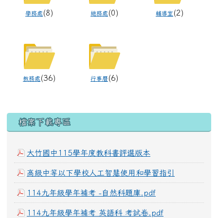
(8)
(0)
(2)
學務處
總務處
輔導室
(36)
(6)
教務處
行事曆
下中區域內容
檔案下載專區
大竹國中115學年度教科書評選版本
高級中等以下學校人工智慧使用和學習指引
114九年級學年補考 -自然科題庫.pdf
114九年級學年補考 英語科 考試卷.pdf