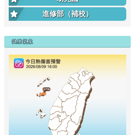
進修部（補校）
右邊區域內容
健康氣象