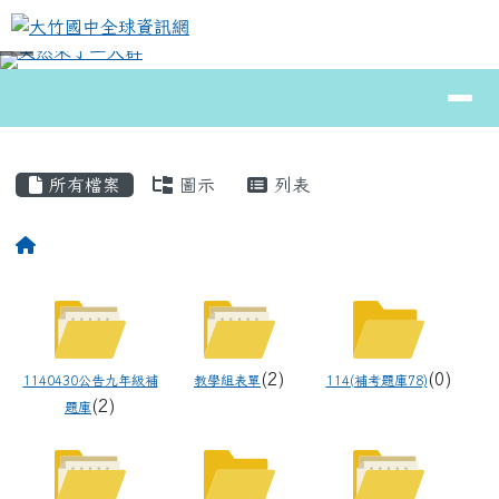
大竹國中全球資訊網
跳至主內容區
導覽列
⏸
頁尾區域
主內容區域
所有檔案
圖示
列表
回首頁
Files List
(2)
(0)
1140430公告九年級補
教學組表單
114(補考題庫78)
(2)
題庫