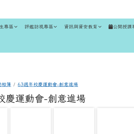
生專區
評鑑訪視專區
資訊與資安教育
公開授課
區域
動相簿
63週年校慶運動會-創意進場
年校慶運動會-創意進場
photo-13417
photo-12873
photo-13045