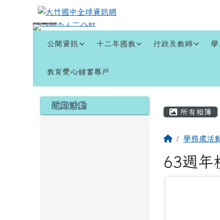
跳至主內容區
大竹國中全球資訊網
導覽列
公開資訊
十二年國教
行政及教師
學
教育愛心儲蓄專戶
頁尾區域
左邊區域內容
主內容
近期活動
所有相簿
回首頁
學務處活
63週
photo-13185