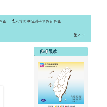
⏸
專區
大竹國中性別平等教育專區
登入
右邊區域內容
健康氣象