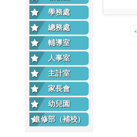
學務處
photo:13192
總務處
«
輔導室
人事室
主計室
家長會
幼兒園
進修部（補校）