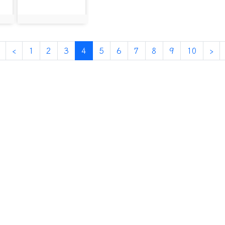
photo:13424
第一頁
上一頁
(目前頁次)
下
‹
1
2
3
4
5
6
7
8
9
10
›