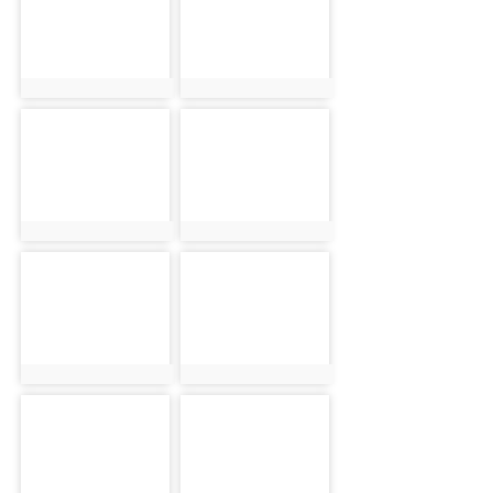
photo:18421
photo:19236
photo-18422
photo-19237
photo:18422
photo:19237
photo-18423
photo-19238
photo:18423
photo:19238
photo-18424
photo-19239