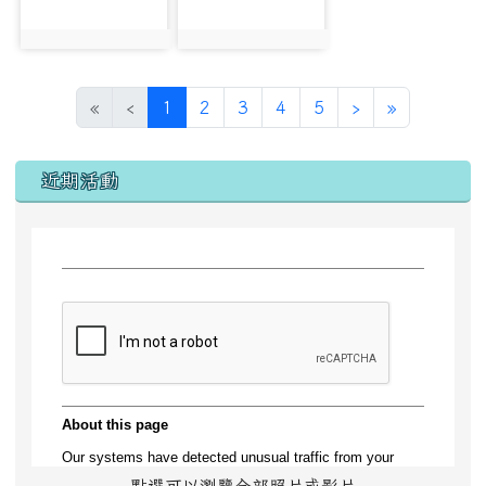
photo:18431
photo:19246
(目前頁次)
下一頁
最後頁
«
‹
1
2
3
4
5
›
»
左邊區域內容
近期活動