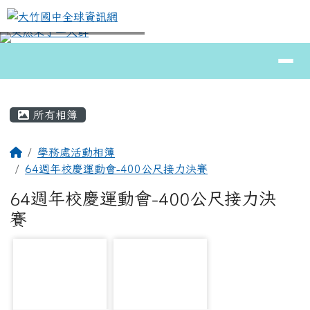
大竹國中全球資訊網
跳至主內容區
導覽列
⏸
頁尾區域
主內容區域
所有相簿
回首頁
學務處活動相簿
64週年校慶運動會-400公尺接力決賽
64週年校慶運動會-400公尺接力決
賽
photo-18417
photo-19232