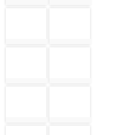
photo:18417
photo:19232
photo-18418
photo-19233
photo:18418
photo:19233
photo-18419
photo-19234
photo:18419
photo:19234
photo-18420
photo-19235
photo:18420
photo:19235
photo-18421
photo-19236