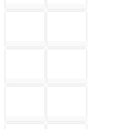
photo:18424
photo:19239
photo-18425
photo-19240
photo:18425
photo:19240
photo-18426
photo-19241
photo:18426
photo:19241
photo-18427
photo-19242
photo:18427
photo:19242
photo-18428
photo-19243