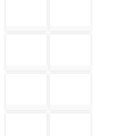
photo:18428
photo:19243
photo-18429
photo-19244
photo:18429
photo:19244
photo-18430
photo-19245
photo:18430
photo:19245
photo-18431
photo-19246