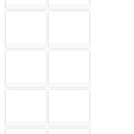
photo:18469
photo:19284
photo-18470
photo-19285
photo:18470
photo:19285
photo-18471
photo-19286
photo:18471
photo:19286
photo-18472
photo-19287
photo:18472
photo:19287
photo-18473
photo-19288