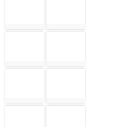
photo:18473
photo:19288
photo-18474
photo-19289
photo:18474
photo:19289
photo-19290
photo-19291
photo:19290
photo:19291
photo-19292
photo-19293