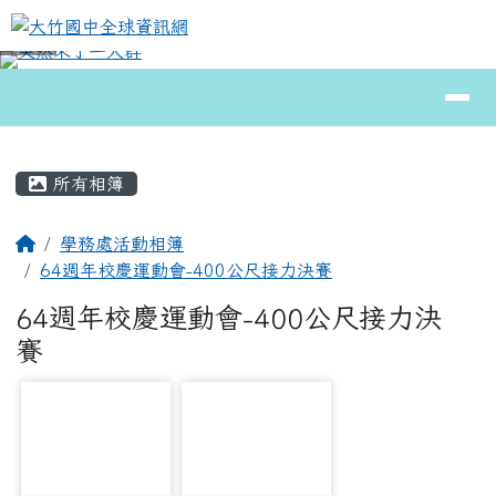
大竹國中全球資訊網
跳至主內容區
導覽列
⏸
頁尾區域
主內容區域
所有相簿
回首頁
學務處活動相簿
64週年校慶運動會-400公尺接力決賽
64週年校慶運動會-400公尺接力決
賽
photo-18462
photo-19277