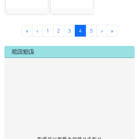
photo:19292
photo:19293
第一頁
上一頁
(目前頁次)
下一頁
最後頁
«
‹
1
2
3
4
5
›
»
左邊區域內容
近期活動