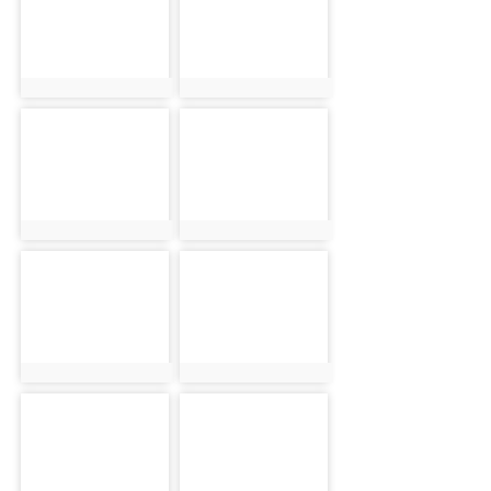
photo:18466
photo:19281
photo-18467
photo-19282
photo:18467
photo:19282
photo-18468
photo-19283
photo:18468
photo:19283
photo-18469
photo-19284