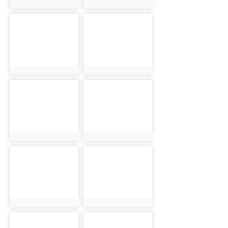
photo:18462
photo:19277
photo-18463
photo-19278
photo:18463
photo:19278
photo-18464
photo-19279
photo:18464
photo:19279
photo-18465
photo-19280
photo:18465
photo:19280
photo-18466
photo-19281