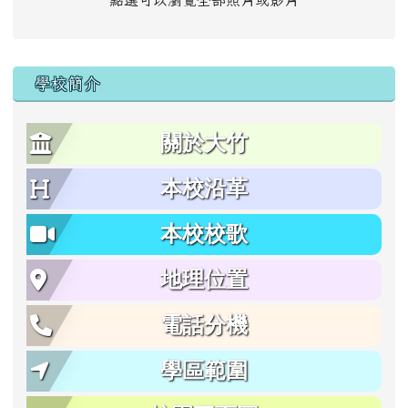
點選可以瀏覽全部照片或影片
學校簡介
關於大竹
本校沿革
本校校歌
地理位置
電話分機
學區範圍