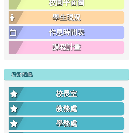
校園平面圖
學生現況
作息時間表
課程計畫
行政組織
校長室
教務處
學務處