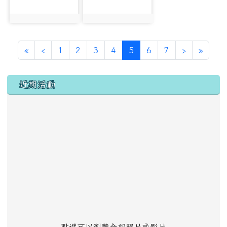
photo:22097
photo:22098
第一頁
上一頁
(目前頁次)
下一頁
最後頁
«
‹
1
2
3
4
5
6
7
›
»
左邊區域內容
近期活動