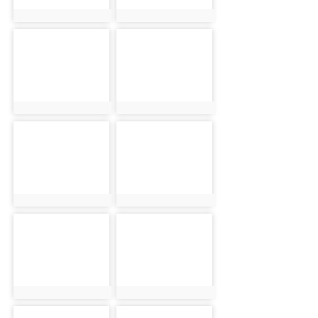
photo:22083
photo:22084
photo-22085
photo-22086
photo:22085
photo:22086
photo-22087
photo-22088
photo:22087
photo:22088
photo-22089
photo-22090
photo:22089
photo:22090
photo-22091
photo-22092