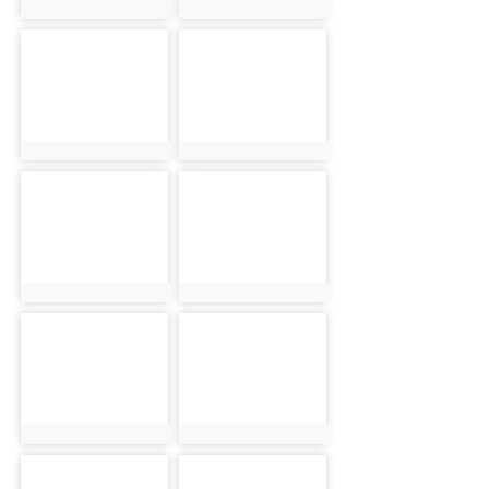
photo:22069
photo:22070
photo-22071
photo-22072
photo:22071
photo:22072
photo-22073
photo-22074
photo:22073
photo:22074
photo-22075
photo-22076
photo:22075
photo:22076
photo-22077
photo-22078