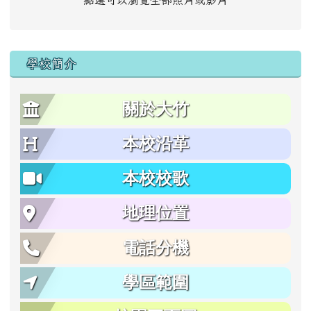
點選可以瀏覽全部照片或影片
學校簡介
關於大竹
本校沿革
本校校歌
地理位置
電話分機
學區範圍