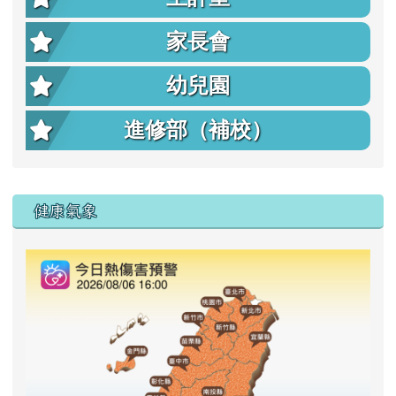
家長會
幼兒園
進修部（補校）
右邊區域內容
健康氣象