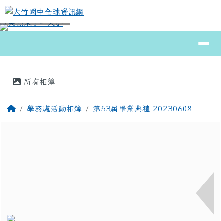
大竹國中全球資訊網
跳至主內容區
導覽列
⏸
頁尾區域
主內容區域
所有相簿
回首頁
學務處活動相簿
第53屆畢業典禮-20230608