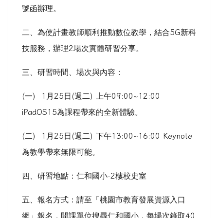
號函辦理。
二、為使計畫教師順利推動數位教學，結合
5G
新科
技服務，辦理
2
場次實體研習分享。
三、研習時間、場次與內容：
(
一
) 1
月
25
日
(
週二
)
上午
09:00~12:00
iPadOS15
為課程帶來的全新體驗。
(
二
) 1
月
25
日
(
週二
)
下午
13:00~16:00 Keynote
為教學帶來無限可能。
四、研習地點：仁和國小
-2
樓校史室
五、報名方式：請至「桃園市教育發展資源入口
網」報名，開課單位搜尋仁和國小，每場次錄取
40