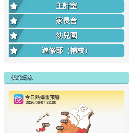
主計室
家長會
幼兒園
進修部（補校）
右邊區域內容
健康氣象