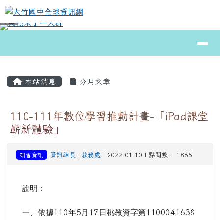
大竹國中全球資訊網
跳至主內容區
導覽列
⏸
頁尾區域
主內容區域
本站消息
分月文章
110-111年數位學習推動計畫-「iPad課堂
嶄新體驗」
研習資訊
資訊組長
-
教務處
| 2022-01-10 | 點閱數： 1865
說明：
一、依據
110
年
5
月
17
日桃教資字第
1100041638